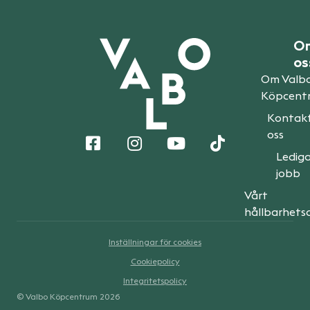
O
os
Om Valb
Köpcent
Kontak
oss
Ledig
jobb
Vårt
hållbarhets
Inställningar för cookies
Cookiepolicy
Integritetspolicy
© Valbo Köpcentrum
2026