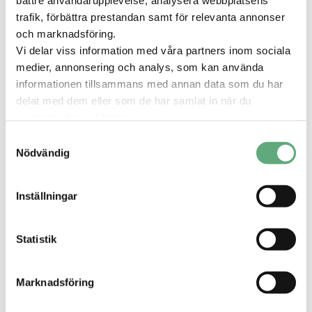
bättre användarupplevelse, analysera webbplatsens
trafik, förbättra prestandan samt för relevanta annonser
Relaterade tips
och marknadsföring.
Vi delar viss information med våra partners inom sociala
medier, annonsering och analys, som kan använda
informationen tillsammans med annan data som du har
delat med dem eller som de har samlat in när du
använder deras tjänster.
Samtyckesval
Nödvändig
Inställningar
En sko, tre outfits
Mode
Statistik
Höstens trend är här: loafers! Elisabeth visar
hur du kan matcha dem med olika outfits –
perfekt för både vardag och fest.
Marknadsföring