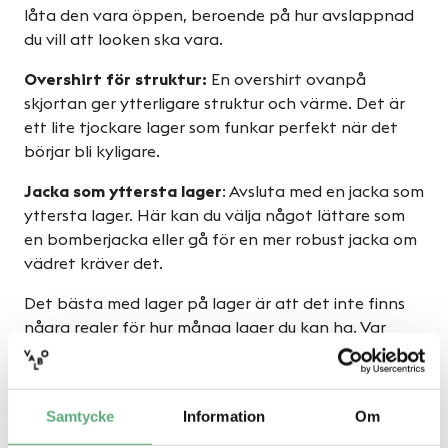
låta den vara öppen, beroende på hur avslappnad
du vill att looken ska vara.
Overshirt för struktur:
En overshirt ovanpå
skjortan ger ytterligare struktur och värme. Det är
ett lite tjockare lager som funkar perfekt när det
börjar bli kyligare.
Jacka som yttersta lager
: Avsluta med en jacka som
yttersta lager. Här kan du välja något lättare som
en bomberjacka eller gå för en mer robust jacka om
vädret kräver det.
Det bästa med lager på lager är att det inte finns
några regler för hur många lager du kan ha. Var
kreativ! Lek med olika material, mönster och färger
för att skapa en look som är helt din egen.
Kombinera olika längder och texturer för att göra
Samtycke
Information
Om
din outfit ännu mer intressant. Så nästa gång du