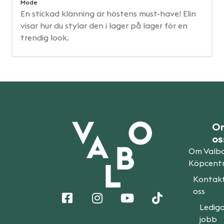
Mode
En stickad klänning är höstens must-have! Elin
visar hur du stylar den i lager på lager för en
trendig look.
O
os
Om Valb
Köpcent
Kontak
oss
Ledig
jobb