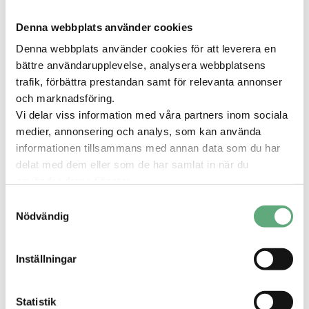
funderar på vad du ska ha på dig när vädret är
omväxlande, tänk lager på lager.
Denna webbplats använder cookies
Denna webbplats använder cookies för att leverera en
Dela
bättre användarupplevelse, analysera webbplatsens
trafik, förbättra prestandan samt för relevanta annonser
och marknadsföring.
Vi delar viss information med våra partners inom sociala
medier, annonsering och analys, som kan använda
informationen tillsammans med annan data som du har
delat med dem eller som de har samlat in när du
Relaterade tips
använder deras tjänster.
Samtyckesval
Nödvändig
Inställningar
Statistik