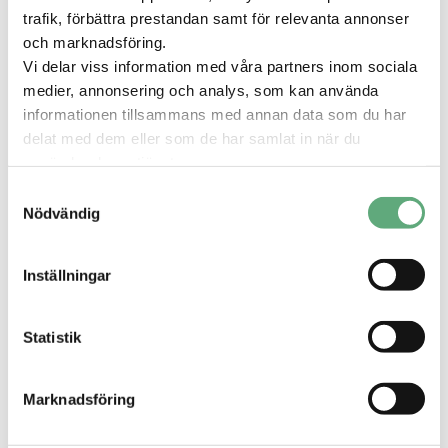
trafik, förbättra prestandan samt för relevanta annonser
och marknadsföring.
Vi delar viss information med våra partners inom sociala
medier, annonsering och analys, som kan använda
informationen tillsammans med annan data som du har
delat med dem eller som de har samlat in när du
använder deras tjänster.
Clas Ohlson
Samtyckesval
10:00 – 20:00
Nödvändig
Inställningar
Statistik
3
kampanj
er
Marknadsföring