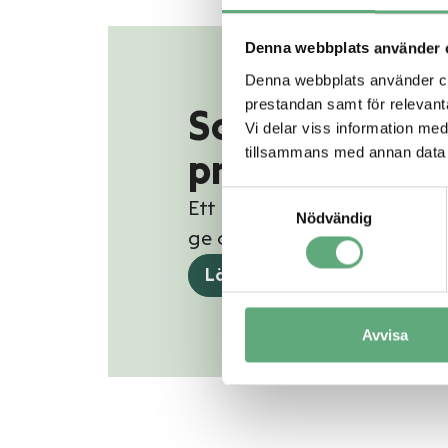
Denna webbplats använder 
Denna webbplats använder coo
prestandan samt för relevan
Scorett tar e
Vi delar viss information me
tillsammans med annan data 
presentkort!
Samtyckesval
Ett presentkort från Valbo
Nödvändig
ge och roligt att få!
Läs mer om presentkort
Avvisa