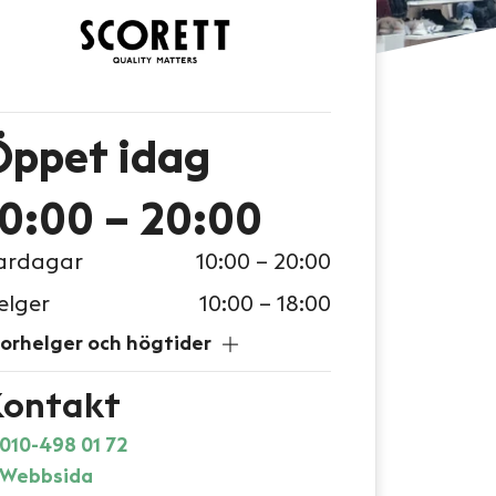
Öppet
idag
10:00 – 20:00
ardagar
10:00 – 20:00
elger
10:00 – 18:00
orhelger och högtider
ontakt
010-498 01 72
Webbsida