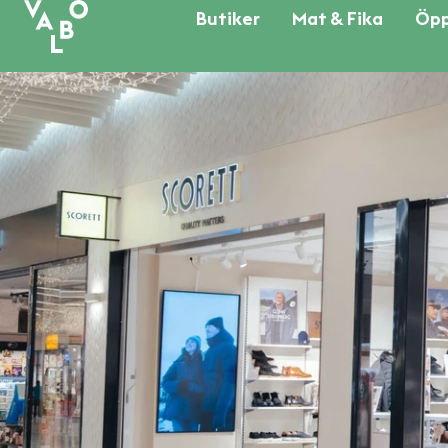
Butiker
Mat & Fika
Öpp