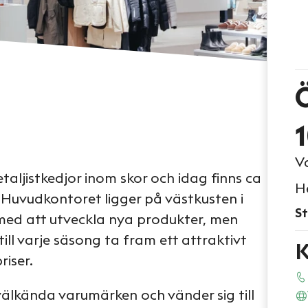
V
taljistkedjor inom skor och idag finns ca
H
. Huvudkontoret ligger på västkusten i
St
med att utveckla nya produkter, men
ill varje säsong ta fram ett attraktivt
K
riser.
 välkända varumärken och vänder sig till