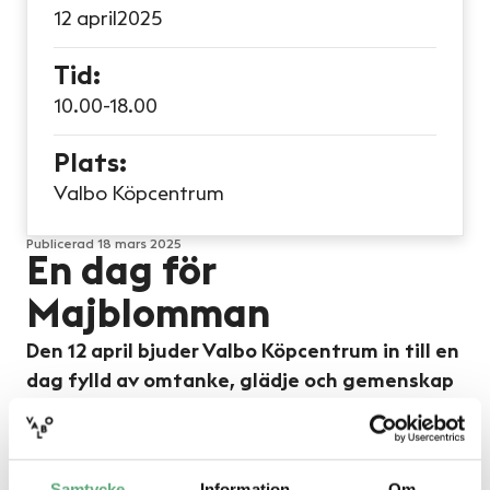
12 april
2025
Tid:
10.00-18.00
Plats:
Valbo Köpcentrum
Publicerad
18 mars 2025
En dag för
Majblomman
Den 12 april bjuder Valbo Köpcentrum in till en
dag fylld av omtanke, glädje och gemenskap
– allt till förmån för Majblommans viktiga
arbete för barn i Sverige. Alla barn har rätt till
en meningsfull framtid – fri från fattigdom
Samtycke
Information
Om