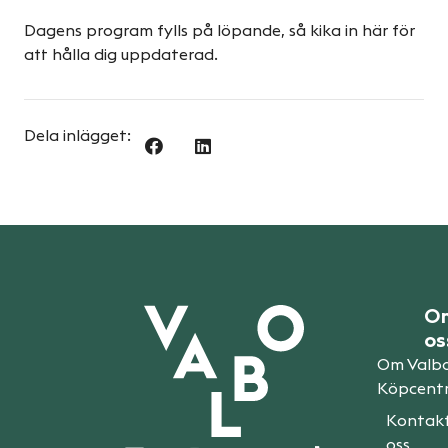
Dagens program fylls på löpande, så kika in här för
att hålla dig uppdaterad.
Dela inlägget:
O
os
Om Valb
Köpcent
Kontak
oss