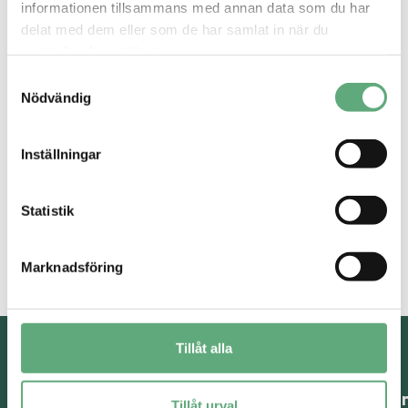
informationen tillsammans med annan data som du har
delat med dem eller som de har samlat in när du
Till Nikita Hair
Alla kampanjer
använder deras tjänster.
Samtyckesval
Nödvändig
Inställningar
Statistik
Marknadsföring
Tillåt alla
O
Tillåt urval