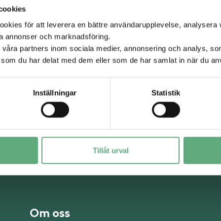
Gäller t.o.m. 23 feb, 2027,
visa
cookies
villkor
kies för att leverera en bättre användarupplevelse, analysera w
ta annonser och marknadsföring.
d våra partners inom sociala medier, annonsering och analys, s
Till Kappahl
Alla kampanjer
som du har delat med dem eller som de har samlat in när du anv
Inställningar
Statistik
Tillåt urval
Om oss