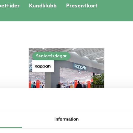
ettider
Kundklubb
Presentkort
Seniortisdagar
15%
Information
på hela köpet