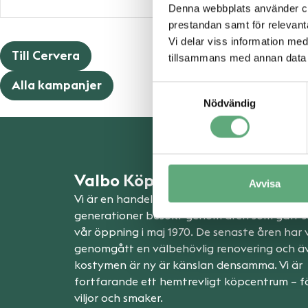
Denna webbplats använder coo
prestandan samt för relevan
Vi delar viss information me
Till Cervera
tillsammans med annan data 
Alla kampanjer
Samtyckesval
Nödvändig
Valbo Köpcentrum
Avvisa
Vi är en handelsplats som människor i flera
generationer besökt genom åren som gått 
vår öppning i maj 1970. De senaste åren har v
genomgått en välbehövlig renovering och 
kostymen är ny är känslan densamma. Vi är
fortfarande ett hemtrevligt köpcentrum – fö
viljor och smaker.