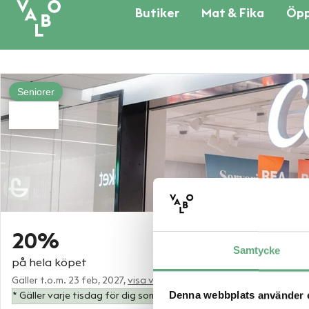
Butiker
Mat & Fika
Öpp
Seniorer
20%
Samtycke
på hela köpet
Gäller t.o.m. 23 feb, 2027,
visa villkor
Denna webbplats använder 
* Gäller varje tisdag för dig som är över 65 år och är eller blir m