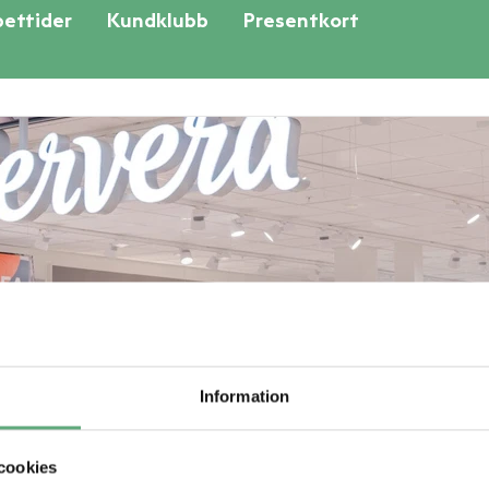
ettider
Kundklubb
Presentkort
Information
cookies
edlem i kundklubben. Gäller endast ordinarie pris och kan ej kombineras