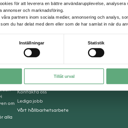
kies för att leverera en bättre användarupplevelse, analysera w
ta annonser och marknadsföring.
d våra partners inom sociala medier, annonsering och analys, s
som du har delat med dem eller som de har samlat in när du anv
Inställningar
Statistik
Om oss
Tillåt urval
Om Valbo Köpcentrum
sedan
Kontakta oss
i
Lediga jobb
även om
Vårt hållbarhetsarbete
r alla