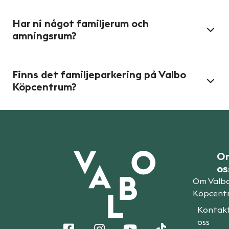
Har ni något familjerum och
amningsrum?
Finns det familjeparkering på Valbo
Köpcentrum?
O
os
Om Valb
Köpcent
Kontak
oss