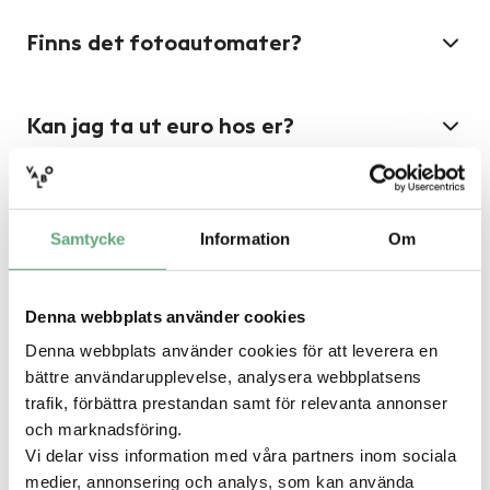
Finns det fotoautomater?
Kan jag ta ut euro hos er?
Seniorer
Samtycke
Information
Om
Finns det butiker med seniorrabatt?
Denna webbplats använder cookies
Kan jag åka med buss till Valbo
Denna webbplats använder cookies för att leverera en
Köpcentrum?
bättre användarupplevelse, analysera webbplatsens
trafik, förbättra prestandan samt för relevanta annonser
och marknadsföring.
Finns det rullstolar att låna?
Vi delar viss information med våra partners inom sociala
medier, annonsering och analys, som kan använda