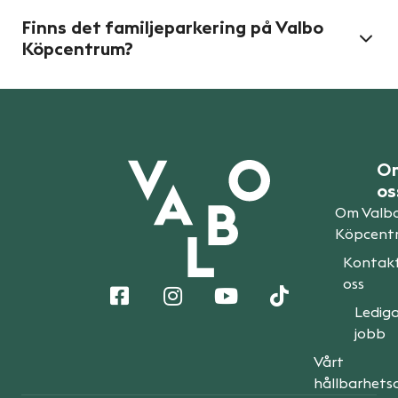
Finns det familjeparkering på Valbo
Köpcentrum?
O
os
Om Valb
Köpcent
Kontak
oss
Ledig
jobb
Vårt
hållbarhets