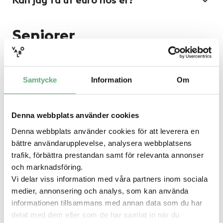
Kan jag ta ut euro hos er?
Seniorer
Finns det butiker med seniorrabatt?
Samtycke
Information
Om
Kan jag åka med buss till Valbo
Köpcentrum?
Denna webbplats använder cookies
Denna webbplats använder cookies för att leverera en
bättre användarupplevelse, analysera webbplatsens
Finns det rullstolar att låna?
trafik, förbättra prestandan samt för relevanta annonser
och marknadsföring.
Vi delar viss information med våra partners inom sociala
Finns det en bankomat?
medier, annonsering och analys, som kan använda
informationen tillsammans med annan data som du har
delat med dem eller som de har samlat in när du
Presentkort