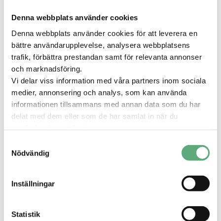
Denna webbplats använder cookies
Denna webbplats använder cookies för att leverera en
1
kampanj
bättre användarupplevelse, analysera webbplatsens
trafik, förbättra prestandan samt för relevanta annonser
och marknadsföring.
Vi delar viss information med våra partners inom sociala
Stora Coop
medier, annonsering och analys, som kan använda
09:00 – 19:00
informationen tillsammans med annan data som du har
delat med dem eller som de har samlat in när du
använder deras tjänster.
Samtyckesval
Nödvändig
Presentkort
Ett presentkort från Valbo Köpcentrum är
Inställningar
lätt att ge och roligt att få!
Läs mer om presentkort
Statistik