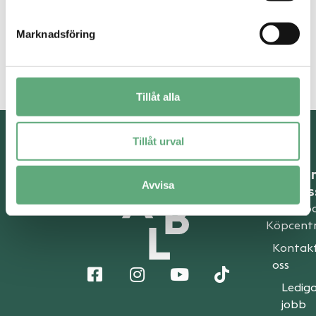
Marknadsföring
Visar 12 av 12
Tillåt alla
Tillåt urval
O
Avvisa
os
Om Valb
Köpcent
Kontak
oss
Ledig
jobb