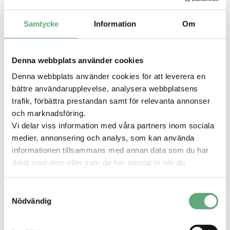
fransförlängningar mm.
Samtycke
Information
Om
Denna webbplats använder cookies
Just nu finns det inga aktuella kampanjer
Denna webbplats använder cookies för att leverera en
bättre användarupplevelse, analysera webbplatsens
trafik, förbättra prestandan samt för relevanta annonser
och marknadsföring.
Vi delar viss information med våra partners inom sociala
medier, annonsering och analys, som kan använda
Hitta till World Pro
informationen tillsammans med annan data som du har
Nails
delat med dem eller som de har samlat in när du
använder deras tjänster.
Samtyckesval
Nödvändig