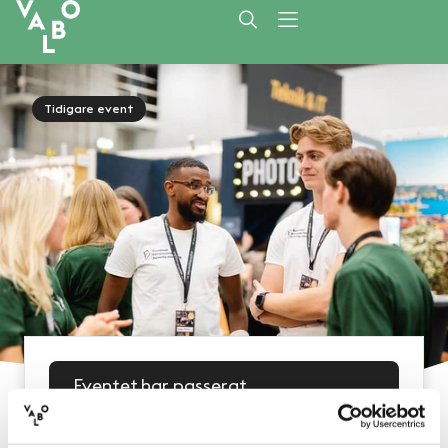
Tidigare event
Eventet har passerat
Datum: