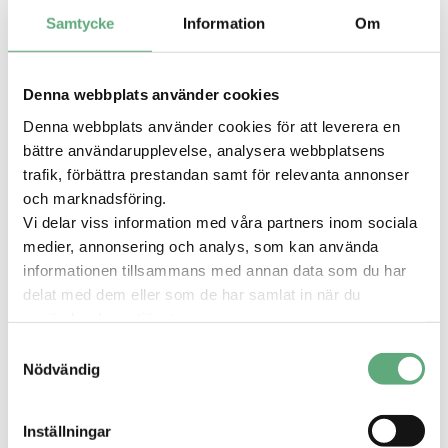
31 mars
2025
Samtycke
Information
Om
Tid:
Denna webbplats använder cookies
10:00–16:30
Denna webbplats använder cookies för att leverera en
Plats:
bättre användarupplevelse, analysera webbplatsens
trafik, förbättra prestandan samt för relevanta annonser
Hela köpcentret
och marknadsföring.
Vi delar viss information med våra partners inom sociala
Publicerad
4 mars 2025
UF-mässan 2025
medier, annonsering och analys, som kan använda
informationen tillsammans med annan data som du har
Den 31 mars förvandlas Valbo Köpcentrum till
delat med dem eller som de har samlat in när du
en arena för Gävleborgs unga företagare.
använder deras tjänster.
Årets UF-mässa bjuder på allt från innovativa
Samtyckesval
idéer till unika produkter – allt skapat av våra
Nödvändig
drivna gymnasieelever.
Kom och upplev energi, mod och framtidens
Inställningar
entreprenörer på nära håll. Missa inte detta.