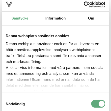
Tid:
12–15
Samtycke
Information
Om
Plats:
Mellan Löthmans och New Yorker
Denna webbplats använder cookies
Publicerad
25 februari 2026
Denna webbplats använder cookies för att leverera en
Skolstartsdisco med
bättre användarupplevelse, analysera webbplatsens
maskoten Vilja
trafik, förbättra prestandan samt för relevanta annonser
och marknadsföring.
Fira in skolstarten med Vilja!
Vi delar viss information med våra partners inom sociala
På lördag bjuder vi in till ett peppande
medier, annonsering och analys, som kan använda
skolstartsdisco – en färgsprakande och rolig
informationen tillsammans med annan data som du har
aktivitet för barn i alla åldrar! Under tre fartfyllda
delat med dem eller som de har samlat in när du
timmar fylls platsen av musik, ballonger och härlig
använder deras tjänster.
energi inför det nya läsåret.
Samtyckesval
Nödvändig
Barnen kan dansa loss till peppiga låtar, leka och
träffa kompisar innan skolstarten drar igång.