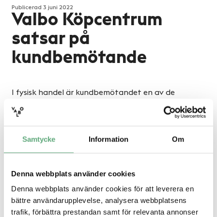
Publicerad
3 juni 2022
Valbo Köpcentrum
satsar på
kundbemötande
I fysisk handel är kundbemötandet en av de
främsta tillgångarna och avgörande i såväl
konkurrensen inom handeln som för besökarens
upplevelse.
Samtycke
Information
Om
I samarbete med IHM Business School rullas nu
därför Eurocommercial Retail Academy ut på Valbo
Köpcentrum och fastighetsägarens sex övriga
Denna webbplats använder cookies
köpcentrum i Sverige, för att sätta fokus på just
Denna webbplats använder cookies för att leverera en
kundbemötande och service. Historiskt sedan 2019
bättre användarupplevelse, analysera webbplatsens
har de butiksanställda erbjudits fysiska träffar med
trafik, förbättra prestandan samt för relevanta annonser
inspirerande föreläsare som delat sina erfarenheter