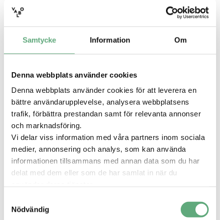
11 April
2026
Tid:
Samtycke
Information
Om
12–15
Plats:
Denna webbplats använder cookies
Mellan Löthmans och New Yorker
Denna webbplats använder cookies för att leverera en
bättre användarupplevelse, analysera webbplatsens
Publicerad
25 februari 2026
trafik, förbättra prestandan samt för relevanta annonser
Påskdisco med
och marknadsföring.
maskoten Vilja
Vi delar viss information med våra partners inom sociala
medier, annonsering och analys, som kan använda
Vilja bjuder in till påskdisco!
informationen tillsammans med annan data som du har
På lördag bjuder vi in till ett härligt påskdisco – en
delat med dem eller som de har samlat in när du
färgsprakande och rolig aktivitet för barn i alla
använder deras tjänster.
åldrar! Under tre fartfyllda timmar fylls platsen med
Samtyckesval
musik, ballonger och dans.
Nödvändig