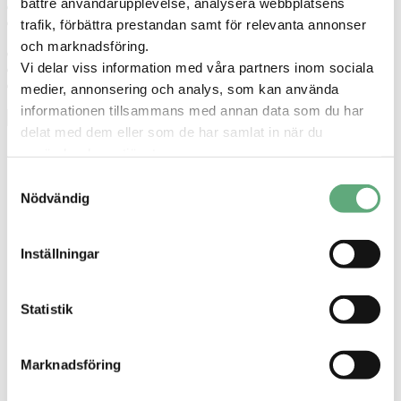
bättre användarupplevelse, analysera webbplatsens
Cookiepolicy
Integritetspolicy
trafik, förbättra prestandan samt för relevanta annonser
och marknadsföring.
Inställningar för cookies
Vi delar viss information med våra partners inom sociala
Cookiepolicy
Integritetspolicy
medier, annonsering och analys, som kan använda
informationen tillsammans med annan data som du har
delat med dem eller som de har samlat in när du
använder deras tjänster.
Samtyckesval
Nödvändig
Inställningar
Statistik
Marknadsföring