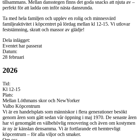
tillsammans. Mellan dansstegen finns det goda snacks att njuta av –
perfekt för att ladda om inför nästa dansrunda.
Ta med hela familjen och upplev en rolig och minnesvärd
familjeaktivitet i köpcentret på lördag mellan kl 12-15. Vi utlovar
feststämning, skratt och massor av glädje!
Dela inlägget:
Eventet har passerat
Datum:
28 februari
2026
Tid:
Kl 12-15
Plats:
Mellan Löthmans skor och NewYorker
Valbo Köpcentrum
Vi är en handelsplats som människor i flera generationer besökt
genom åren som gått sedan vår öppning i maj 1970. De senaste åren
har vi genomgått en välbehövlig renovering och även om kostymen
är ny är känslan densamma. Vi är fortfarande ett hemtrevligt
köpcentrum – för alla viljor och smaker.
Om oss